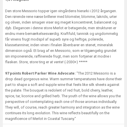
Den store Messorio topper igen vingårdens hierarki i 2012 årgangen.
Den rørende rene næse brillerer med blomster, blomme, lakrids, urter
og oliven, inden smagen viser sig meget koncentreret, balanceret og
dyb. Elegancen i denne store Merlot er betagende, men strukturen er
endnu mere bemærkelsesværdig. Kraftfuld, tannisk og ungdommelig
får vinens frugt modspil af superb syre og heftige, polerede,
klassetanniner, inden vinen i finalen åbenbarer en stenet, mineralsk
dimension også. Et brag af en Messorio, som er tilgængelig grundet
sin imponerende, raffinerede frugt, men som fortjener at modne i
flasken. Store, store ting er at vente! (-2030+) *****
97 points Robert Parker Wine Advocate:
"The 2012 Messorio is a
drop dead gorgeous wine. Warm summer temperatures have done their
part to shape a soft and supple wine that feels like silk sheets against
the palate. The bouquet is redolent of red fruit, bold cherry, leather,
spice, tar, licorice and grilled herb. The youth of the wine allows you the
perspective of contemplating each one of those aromas individually.
They will, of course, reach greater harmony and integration as the wine
continues its long evolution. This wine reflects beautifully on the
magnificence of Merlot in Coastal Tuscany."