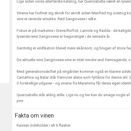
Lige siden vores allerførste katalog, har Querciabella været en lysend
Vinene har forfinet sig skridt for skridt siden Manfred Ing overtog k
vine er rørende smukke. Rød Sangiovese i silke.
Fokus er på markerne i Greve/Ruffoli, Lamole og Radda - de køligste
lysende rene Sangiovese er begunstiget i de seneste år.
Samtidig er vinifikation blevet mere skånsom, og brugen af store f
De aktuelle vine Sangiovese-vine er intet mindre end fremragende, o
Med generationsskiftet på vingården kommer også en klarere adskill
Camartina og Batar står fremover alene som fyrtårne for denne stil. 
3 forskellige udgaver - og vinene fra Maremma får deres egen identit
Querciabella står aldrig stille. Lige nu og her kan du smage nogle af 
pris.
Fakta om vinen
Kassen indeholder i alt 6 flasker: