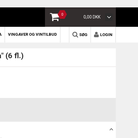
0
0,00 DKK
A
VINGAVER OG VINTILBUD
SØG
LOGIN
 (6 fl.)