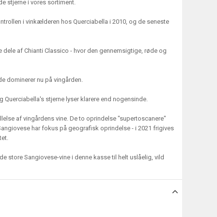
e stjerne i vores sortiment.
ontrollen i vinkælderen hos Querciabella i 2010, og de seneste
 dele af Chianti Classico - hvor den gennemsigtige, røde og
ade dominerer nu på vingården.
g Querciabella's stjerne lyser klarere end nogensinde.
else af vingårdens vine. De to oprindelse "supertoscanere"
Sangiovese har fokus på geografisk oprindelse - i 2021 frigives
et.
de store Sangiovese-vine i denne kasse til helt uslåelig, vild