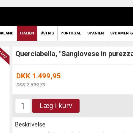
SKLAND
ITALIEN
ØSTRIG
PORTUGAL
SPANIEN
SYDAMERIK
Querciabella, "Sangiovese in purezza"
DKK 1.499,95
DKK 2.599,70
Læg i kurv
Beskrivelse