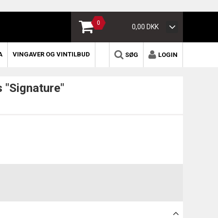
0
0,00 DKK
A
VINGAVER OG VINTILBUD
SØG
LOGIN
 "Signature"