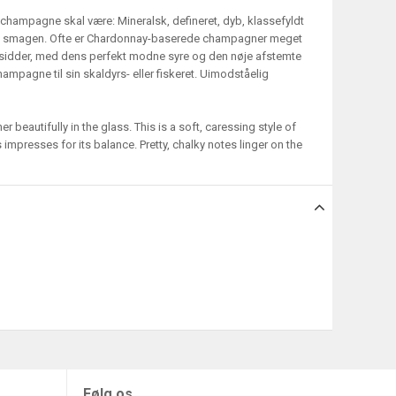
champagne skal være: Mineralsk, defineret, dyb, klassefyldt
e i smagen. Ofte er Chardonnay-baserede champagner meget
 besidder, med dens perfekt modne syre og den nøje afstemte
pagne til sin skaldyrs- eller fiskeret. Uimodståelig
 beautifully in the glass. This is a soft, caressing style of
impresses for its balance. Pretty, chalky notes linger on the
Følg os