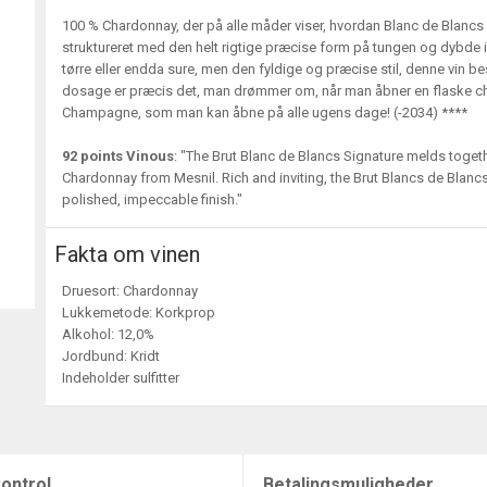
100 % Chardonnay, der på alle måder viser, hvordan Blanc de Blancs 
struktureret med den helt rigtige præcise form på tungen og dybd
tørre eller endda sure, men den fyldige og præcise stil, denne vin
dosage er præcis det, man drømmer om, når man åbner en flaske cham
Champagne, som man kan åbne på alle ugens dage! (-2034) ****
92 points Vinous
: "The Brut Blanc de Blancs Signature melds together
Chardonnay from Mesnil. Rich and inviting, the Brut Blancs de Blancs 
polished, impeccable finish."
Fakta om vinen
Druesort: Chardonnay
Lukkemetode: Korkprop
Alkohol: 12,0%
Jordbund: Kridt
Indeholder sulfitter
ontrol
Betalingsmuligheder