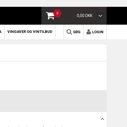
0
0,00 DKK
A
VINGAVER OG VINTILBUD
SØG
LOGIN