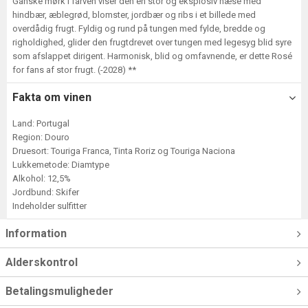
Ganske mørk i farven viser den en stor og eksplosiv næse med
hindbær, æblegrød, blomster, jordbær og ribs i et billede med
overdådig frugt. Fyldig og rund på tungen med fylde, bredde og
righoldighed, glider den frugtdrevet over tungen med legesyg blid syre
som afslappet dirigent. Harmonisk, blid og omfavnende, er dette Rosé
for fans af stor frugt. (-2028) **
Fakta om vinen
Land: Portugal
Region: Douro
Druesort: Touriga Franca, Tinta Roriz og Touriga Naciona
Lukkemetode: Diamtype
Alkohol: 12,5%
Jordbund: Skifer
Indeholder sulfitter
Information
Alderskontrol
Betalingsmuligheder