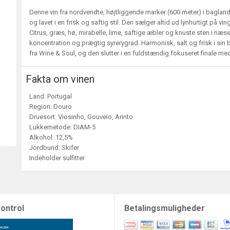
Denne vin fra nordvendte, højtliggende marker (600 meter) i bagland
og lavet i en frisk og saftig stil. Den sælger altid ud lynhurtigt på vi
Citrus, græs, hø, mirabelle, lime, saftige æbler og knuste sten i næ
koncentration og prægtig syrerygrad. Harmonisk, salt og frisk i sin ba
fra Wine & Soul, og den slutter i en fuldstændig fokuseret finale m
Fakta om vinen
Land: Portugal
Region: Douro
Druesort: Viosinho, Gouveio, Arinto
Lukkemetode: DIAM-5
Alkohol: 12,5%
Jordbund: Skifer
Indeholder sulfitter
ontrol
Betalingsmuligheder