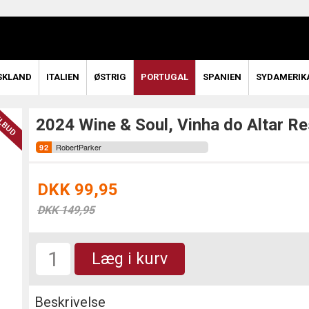
SKLAND
ITALIEN
ØSTRIG
PORTUGAL
SPANIEN
SYDAMERIK
2024 Wine & Soul, Vinha do Altar R
RobertParker
DKK 99,95
DKK 149,95
Læg i kurv
Beskrivelse