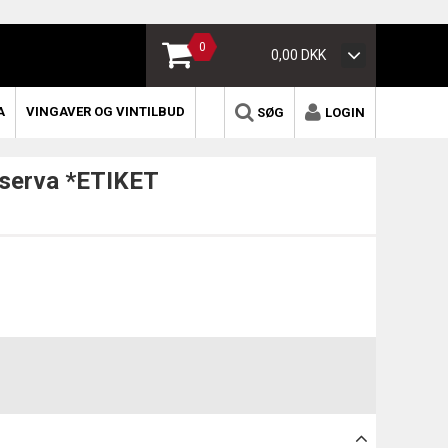
0
0,00 DKK
A
VINGAVER OG VINTILBUD
SØG
LOGIN
eserva *ETIKET