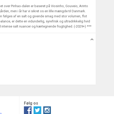
et over Pinhao-dalen er baseret på Viosinho, Gouveio, Arinto
ngården, men i år har vi sikret os en lille mængde til Danmark.
sen følges af en salt og givende smag med stor volumen, flot
lance, er dette en vidunderlig, syrefrisk og ultradrikkelig hvid
ed intense salt nuancer og kærtegnende frugtighed. (-2029+) ***
Følg os