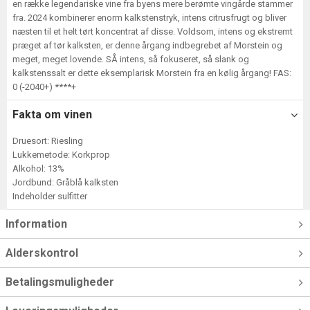
en række legendariske vine fra byens mere berømte vingårde stammer
fra. 2024 kombinerer enorm kalkstenstryk, intens citrusfrugt og bliver
næsten til et helt tørt koncentrat af disse. Voldsom, intens og ekstremt
præget af tør kalksten, er denne årgang indbegrebet af Morstein og
meget, meget lovende. SÅ intens, så fokuseret, så slank og
kalkstenssalt er dette eksemplarisk Morstein fra en kølig årgang! FAS:
0 (-2040+) ****+
Fakta om vinen
Druesort: Riesling
Lukkemetode: Korkprop
Alkohol: 13%
Jordbund: Gråblå kalksten
Indeholder sulfitter
Information
Alderskontrol
Betalingsmuligheder