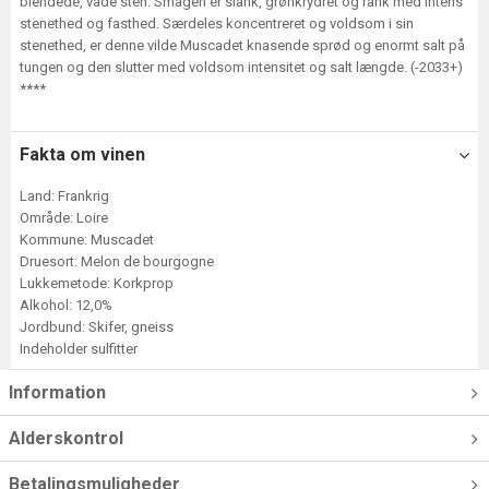
blendede, våde sten. Smagen er slank, grønkrydret og rank med intens
stenethed og fasthed. Særdeles koncentreret og voldsom i sin
stenethed, er denne vilde Muscadet knasende sprød og enormt salt på
tungen og den slutter med voldsom intensitet og salt længde. (-2033+)
****
Fakta om vinen
Land: Frankrig
Område: Loire
Kommune: Muscadet
Druesort: Melon de bourgogne
Lukkemetode: Korkprop
Alkohol: 12,0%
Jordbund: Skifer, gneiss
Indeholder sulfitter
Information
Alderskontrol
Betalingsmuligheder