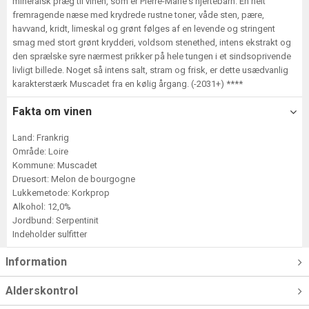
mineralsk præg til vinen, som er Pierre-Marie's hjertebarn. En helt
fremragende næse med krydrede rustne toner, våde sten, pære,
havvand, kridt, limeskal og grønt følges af en levende og stringent
smag med stort grønt krydderi, voldsom stenethed, intens ekstrakt og
den sprælske syre nærmest prikker på hele tungen i et sindsoprivende
livligt billede. Noget så intens salt, stram og frisk, er dette usædvanlig
karakterstærk Muscadet fra en kølig årgang. (-2031+) ****
Fakta om vinen
Land: Frankrig
Område: Loire
Kommune: Muscadet
Druesort: Melon de bourgogne
Lukkemetode: Korkprop
Alkohol: 12,0%
Jordbund: Serpentinit
Indeholder sulfitter
Information
Alderskontrol