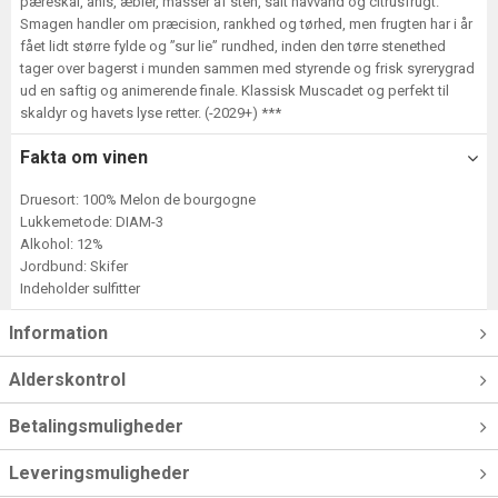
pæreskal, anis, æbler, masser af sten, salt havvand og citrusfrugt.
Smagen handler om præcision, rankhed og tørhed, men frugten har i år
fået lidt større fylde og ”sur lie” rundhed, inden den tørre stenethed
tager over bagerst i munden sammen med styrende og frisk syrerygrad
ud en saftig og animerende finale. Klassisk Muscadet og perfekt til
skaldyr og havets lyse retter. (-2029+) ***
Fakta om vinen
Druesort: 100% Melon de bourgogne
Lukkemetode: DIAM-3
Alkohol: 12%
Jordbund: Skifer
Indeholder sulfitter
Information
Alderskontrol
Betalingsmuligheder
Leveringsmuligheder