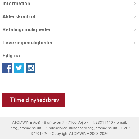
Information
Alderskontrol
Betalingsmuligheder
Leveringsmuligheder
Følg os
ATOMWINE ApS・Storhaven 7・7100 Vejle・Tlf: 23311410・email:
info@atomwine.dk・kundeservice: kundeservice@atomwine.dk・CVR:
37701424・Copyright ATOMWINE 2003-2026