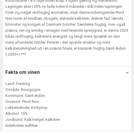
koldmaceret i 4-5 fage inden knap 3 ugers gæring og maceration.
Lagringen sker i 30% ny fade inden 6 måneder i stål inden tapningen.
Frisk og meget rødfrugtig aromatisk, viser denne indsmigrende Pinot
Noir toner af hindbær, ribsgele, støvede kalksten, diskret fad, lakrids,
blomster og kongen af Danmark bolcher. Særdeles frugtig, men også
præcis, ren og smidig i smagen med levende syrerygrad, er denne 2024
både rødfrugtig, kalkstens-energisk og langt mere sprælsk en den
mere afrundede 2023er. Poleret i den sprøde struktur og med
kalkstenslivlighed ud i en præcis finale, er klassisk frugtig Saint-Aubin.
(-2033+) ***
Fakta om vinen
Land: Frankrig
Område: Bourgogne
Kommune: Saint-Aubin
Druesort: Pinot Noir
Lukkemetode: Korkprop
Alkohol: 13%
Jordbund: Kalkmergel, kalksten
Indeholder sulfitter