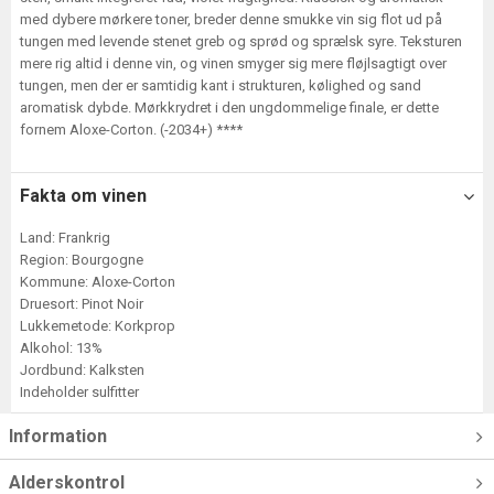
med dybere mørkere toner, breder denne smukke vin sig flot ud på
tungen med levende stenet greb og sprød og sprælsk syre. Teksturen
mere rig altid i denne vin, og vinen smyger sig mere fløjlsagtigt over
tungen, men der er samtidig kant i strukturen, kølighed og sand
aromatisk dybde. Mørkkrydret i den ungdommelige finale, er dette
fornem Aloxe-Corton. (-2034+) ****
Fakta om vinen
Land: Frankrig
Region: Bourgogne
Kommune: Aloxe-Corton
Druesort: Pinot Noir
Lukkemetode: Korkprop
Alkohol: 13%
Jordbund: Kalksten
Indeholder sulfitter
Information
Alderskontrol