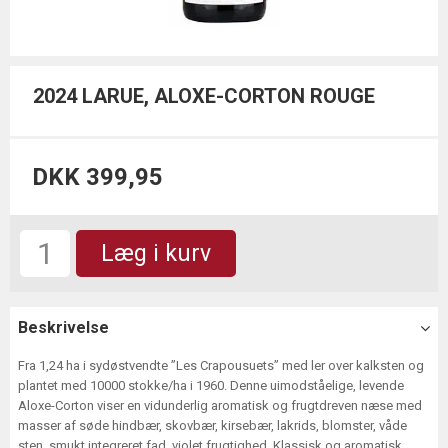
2024 LARUE, ALOXE-CORTON ROUGE
DKK 399,95
Læg i kurv
Beskrivelse
Fra 1,24 ha i sydøstvendte ”Les Crapousuets” med ler over kalksten og
plantet med 10000 stokke/ha i 1960. Denne uimodståelige, levende
Aloxe-Corton viser en vidunderlig aromatisk og frugtdreven næse med
masser af søde hindbær, skovbær, kirsebær, lakrids, blomster, våde
sten, smukt integreret fad, violet frugtighed. Klassisk og aromatisk