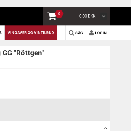
0
0,00 DKK
A
VINGAVER OG VINTILBUD
SØG
LOGIN
 GG "Röttgen"