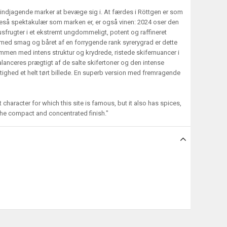
indjagende marker at bevæge sig i. At færdes i Röttgen er som
igeså spektakulær som marken er, er også vinen: 2024 oser den
rusfrugter i et ekstremt ungdommeligt, potent og raffineret
 med smag og båret af en forrygende rank syrerygrad er dette
ammen med intens struktur og krydrede, ristede skifernuancer i
lanceres prægtigt af de salte skifertoner og den intense
gtighed et helt tørt billede. En superb version med fremragende
it character for which this site is famous, but it also has spices,
 the compact and concentrated finish."