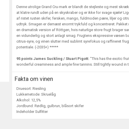
Denne utrolige Grand Cru-mark er blandt de stejleste og mest skræk
at klatre rundt uden på en skyskraber og er ikke for svage sjæle! L
af ristet rusten skifer, fersken, mango, fuldmoden pære, liljer og cit
udtryk. Smagen er dernæst enormt trykfuld og koncentreret. Pakket
en dramatisk version af Röttgen, hvis naturlige store frugt brager s
en vidunderlig og stort anlagt smag. Frugtens ekspressive væsen ba
citrus-syre, og vinen slutter med sublimt syrefokus og raffineret fru
potentiale. (-2035+) *****
95 points James Suckling / Stuart Pigott:
"This has the exotic fru
wonderful creaminess and ample fine tannins. Still tightly wound in
Fakta om vinen
Druesort: Riesling
Lukkemetode: Skruelåg
Alkohol: 12,5%
Jordbund: Rødlig, gulbrun, blåsort skifer
Indeholder Sulfitter