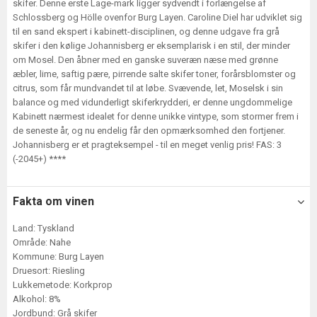
skifer. Denne erste Lage-mark ligger sydvendt i forlængelse af
Schlossberg og Hölle ovenfor Burg Layen. Caroline Diel har udviklet sig
til en sand ekspert i kabinett-disciplinen, og denne udgave fra grå
skifer i den kølige Johannisberg er eksemplarisk i en stil, der minder
om Mosel. Den åbner med en ganske suveræn næse med grønne
æbler, lime, saftig pære, pirrende salte skifer toner, forårsblomster og
citrus, som får mundvandet til at løbe. Svævende, let, Moselsk i sin
balance og med vidunderligt skiferkrydderi, er denne ungdommelige
Kabinett nærmest idealet for denne unikke vintype, som stormer frem i
de seneste år, og nu endelig får den opmærksomhed den fortjener.
Johannisberg er et pragteksempel - til en meget venlig pris! FAS: 3
(-2045+) ****
Fakta om vinen
Land: Tyskland
Område: Nahe
Kommune: Burg Layen
Druesort: Riesling
Lukkemetode: Korkprop
Alkohol: 8%
Jordbund: Grå skifer