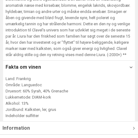
aromatisk næse med kirsebær, blomme, engelsk lakrids, skovjordbær.
hyldebær, timian og andre urter og måske endda enebær. Smagen er
åben og givende med blød frugt, levende syre, helt poleret og
umærkelig tannin og har strålende harmoni. Dette en den ny og venlige
introduktion til Clavel's univers som har udviklet sig meget i de seneste
par år. Liura har den friskhed som familien har søgt over de seneste 15
år, hvor den har investeret og er ”flyttet” til højere-beliggende, køligere
marker især med kalksten, som også giver energi og livlighed. Clavel
står aldrig stille og den ny retning vises med denne Liura. (-2030+) **
Fakta om vinen
Land: Frankrig
Område: Languedoc
Druesort: 60% Syrah, 40% Grenache
Lukkemetode: DIAM-kork
Alkohol: 13%
Jordbund: Kalksten, ler, grus
Indeholder sulfitter
Information