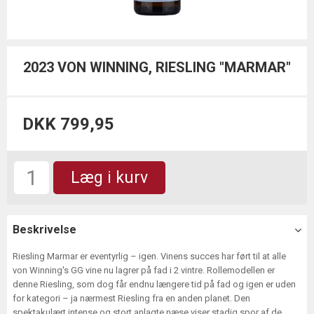
2023 VON WINNING, RIESLING "MARMAR"
DKK 799,95
Læg i kurv
Beskrivelse
Riesling Marmar er eventyrlig – igen. Vinens succes har ført til at alle
von Winning's GG vine nu lagrer på fad i 2 vintre. Rollemodellen er
denne Riesling, som dog får endnu længere tid på fad og igen er uden
for kategori – ja nærmest Riesling fra en anden planet. Den
spektakulært intense og stort anlagte næse viser stadig spor af de