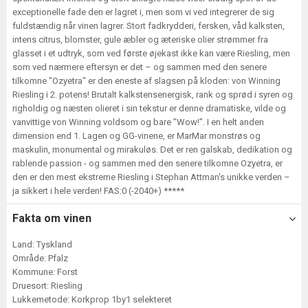
exceptionelle fade den er lagret i, men som vi ved integrerer de sig
fuldstændig når vinen lagrer. Stort fadkrydderi, fersken, våd kalksten,
intens citrus, blomster, gule æbler og æteriske olier strømmer fra
glasset i et udtryk, som ved første øjekast ikke kan være Riesling, men
som ved nærmere eftersyn er det – og sammen med den senere
tilkomne "Ozyetra" er den eneste af slagsen på kloden: von Winning
Riesling i 2. potens! Brutalt kalkstensenergisk, rank og sprød i syren og
righoldig og næsten olieret i sin tekstur er denne dramatiske, vilde og
vanvittige von Winning voldsom og bare ”Wow!”. I en helt anden
dimension end 1. Lagen og GG-vinene, er MarMar monstrøs og
maskulin, monumental og mirakuløs. Det er ren galskab, dedikation og
rablende passion - og sammen med den senere tilkomne Ozyetra, er
den er den mest ekstreme Riesling i Stephan Attman's unikke verden –
ja sikkert i hele verden! FAS:0 (-2040+) *****
Fakta om vinen
Land: Tyskland
Område: Pfalz
Kommune: Forst
Druesort: Riesling
Lukkemetode: Korkprop 1by1 selekteret