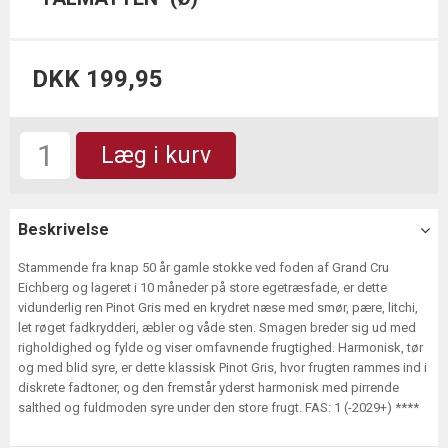
DKK 199,95
Læg i kurv
Beskrivelse
Stammende fra knap 50 år gamle stokke ved foden af Grand Cru
Eichberg og lageret i 10 måneder på store egetræsfade, er dette
vidunderlig ren Pinot Gris med en krydret næse med smør, pære, litchi,
let røget fadkrydderi, æbler og våde sten. Smagen breder sig ud med
righoldighed og fylde og viser omfavnende frugtighed. Harmonisk, tør
og med blid syre, er dette klassisk Pinot Gris, hvor frugten rammes ind i
diskrete fadtoner, og den fremstår yderst harmonisk med pirrende
salthed og fuldmoden syre under den store frugt. FAS: 1 (-2029+) ****