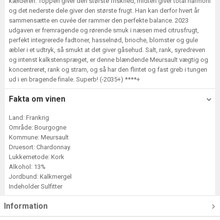
kælderen: Toppen giver den største friskhed, midten giver total harmoni
og det nederste dele giver den største frugt. Han kan derfor hvert år
sammensætte en cuvée der rammer den perfekte balance. 2023
udgaven er fremragende og rørende smuk i næsen med citrusfrugt,
perfekt integrerede fadtoner, hasselnød, brioche, blomster og gule
æbler i et udtryk, så smukt at det giver gåsehud. Salt, rank, syredreven
og intenst kalkstenspræget, er denne blændende Meursault vægtig og
koncentreret, rank og stram, og så har den flintet og fast greb i tungen
ud i en bragende finale. Superb! (-2035+) ****+
Fakta om vinen
Land: Frankrig
Område: Bourgogne
Kommune: Meursault
Druesort: Chardonnay.
Lukkemetode: Kork
Alkohol: 13%
Jordbund: Kalkmergel
Indeholder Sulfitter
Information