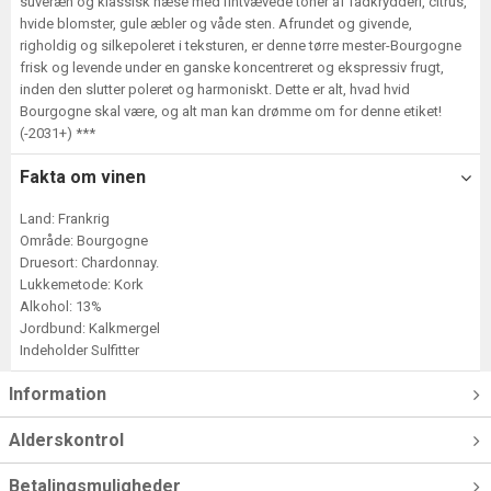
suveræn og klassisk næse med fintvævede toner af fadkrydderi, citrus,
hvide blomster, gule æbler og våde sten. Afrundet og givende,
righoldig og silkepoleret i teksturen, er denne tørre mester-Bourgogne
frisk og levende under en ganske koncentreret og ekspressiv frugt,
inden den slutter poleret og harmoniskt. Dette er alt, hvad hvid
Bourgogne skal være, og alt man kan drømme om for denne etiket!
(-2031+) ***
Fakta om vinen
Land: Frankrig
Område: Bourgogne
Druesort: Chardonnay.
Lukkemetode: Kork
Alkohol: 13%
Jordbund: Kalkmergel
Indeholder Sulfitter
Information
Alderskontrol
Betalingsmuligheder