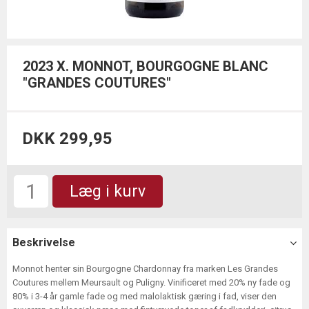
2023 X. MONNOT, BOURGOGNE BLANC
"GRANDES COUTURES"
DKK 299,95
Læg i kurv
Beskrivelse
Monnot henter sin Bourgogne Chardonnay fra marken Les Grandes
Coutures mellem Meursault og Puligny. Vinificeret med 20% ny fade og
80% i 3-4 år gamle fade og med malolaktisk gæring i fad, viser den