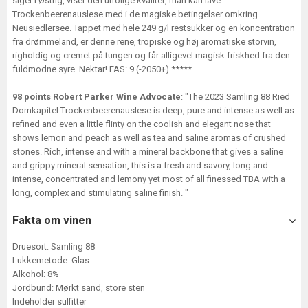
siger i Østrig, viser den utrolige kvalitet, man kan lave
Trockenbeerenauslese med i de magiske betingelser omkring
Neusiedlersee. Tappet med hele 249 g/l restsukker og en koncentration
fra drømmeland, er denne rene, tropiske og høj aromatiske storvin,
righoldig og cremet på tungen og får alligevel magisk friskhed fra den
fuldmodne syre. Nektar! FAS: 9 (-2050+) *****
98 points Robert Parker Wine Advocate
: "The 2023 Sämling 88 Ried
Domkapitel Trockenbeerenauslese is deep, pure and intense as well as
refined and even a little flinty on the coolish and elegant nose that
shows lemon and peach as well as tea and saline aromas of crushed
stones. Rich, intense and with a mineral backbone that gives a saline
and grippy mineral sensation, this is a fresh and savory, long and
intense, concentrated and lemony yet most of all finessed TBA with a
long, complex and stimulating saline finish. "
Fakta om vinen
Druesort: Samling 88
Lukkemetode: Glas
Alkohol: 8%
Jordbund: Mørkt sand, store sten
Indeholder sulfitter