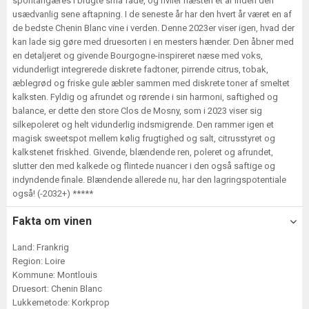
spontangæres i brugte små fade, og hviler næsten et år inden den
usædvanlig sene aftapning. I de seneste år har den hvert år været en af
de bedste Chenin Blanc vine i verden. Denne 2023er viser igen, hvad der
kan lade sig gøre med druesorten i en mesters hænder. Den åbner med
en detaljeret og givende Bourgogne-inspireret næse med voks,
vidunderligt integrerede diskrete fadtoner, pirrende citrus, tobak,
æblegrød og friske gule æbler sammen med diskrete toner af smeltet
kalksten. Fyldig og afrundet og rørende i sin harmoni, saftighed og
balance, er dette den store Clos de Mosny, som i 2023 viser sig
silkepoleret og helt vidunderlig indsmigrende. Den rammer igen et
magisk sweetspot mellem kølig frugtighed og salt, citrusstyret og
kalkstenet friskhed. Givende, blændende ren, poleret og afrundet,
slutter den med kalkede og flintede nuancer i den også saftige og
indyndende finale. Blændende allerede nu, har den lagringspotentiale
også! (-2032+) *****
Fakta om vinen
Land: Frankrig
Region: Loire
Kommune: Montlouis
Druesort: Chenin Blanc
Lukkemetode: Korkprop