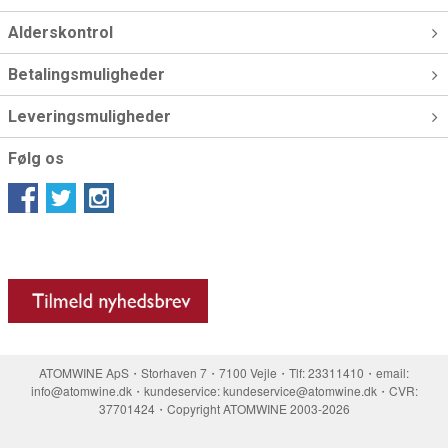
Alderskontrol
Betalingsmuligheder
Leveringsmuligheder
Følg os
ATOMWINE ApS・Storhaven 7・7100 Vejle・Tlf: 23311410・email:
info@atomwine.dk・kundeservice: kundeservice@atomwine.dk・CVR:
37701424・Copyright ATOMWINE 2003-2026