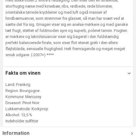
med stilke inden 2 vintre's fadlagring. Den viser den en strålende,
storfrugtig næse med kirsebær, ribs, rødbede, røde blomster,
orientalske tørrede krydderier og med luft også masser af
hindbærnuancer, som strømmer fra glasset, så man har svært ved at
sætte det fra sig. Smagen viser sig en anelse mørkere og med ganske
tæt frugt, støttet af fuldmoden syre og superb, poleret tannin. Frugten
er mørkere og lakridsnuancer viser sig bagerst i den fuldstændig
perfekt balancerede finale, som viser flot stenet greb i den ellers
fløjlsbløde, sensuelle frugtighed. Helt fremragende og meget meget
smuk udgave. (-2037+) ****
Fakta om vinen
Land: Frankrig
Region: Bourgogne
Kommune: Mercurey
Druesort: Pinot Noir
Lukkemetode: Korkprop
Alkohol: 13,5 %
Indeholder sulfitter
Information