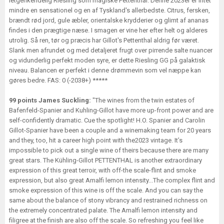
letgenkendelig Riesling som magiske Pettenthal. Denne 2023er er intet
mindre en sensationel og en af Tyskland's allerbedste. Citrus, fersken,
brændt rød jord, gule æbler, orientalske krydderier og glimt af ananas
findes i den prægtige næse. I smagen er vine her efter helt og alderes
utrolig. Så ren, tør og præcis har Gillot's Pettenthal aldrig før været.
Slank men afrundet og med detaljeret frugt over pirrende salte nuancer
og vidunderlig perfekt moden syre, er dette Riesling GG på galaktisk
niveau. Balancen er perfekt i denne drømmevin som vel næppe kan
gøres bedre. FAS: 0 (-2038+) *****
99 points James Suckling:
"The wines from the twin estates of
Bafenfeld-Spanier and Kuhling-Gillot have more up-front power and are
self-confidently dramatic. Cue the spotlight! H.O. Spanier and Carolin
Gillot-Spanier have been a couple and a winemaking team for 20 years
and they, too, hit a career high point with the2023 vintage. It’s
impossible to pick out a single wine of theirs because there are many
great stars. The Kühling-Gillot PETTENTHAL is another extraordinary
expression of this great terroir, with off-the scale-flint and smoke
expression, but also great Amalfi lemon intensity...The complex flint and
smoke expression of this wine is off the scale. And you can say the
same about the balance of stony vibrancy and restrained richness on
the extremely concentrated palate. The Amalfi lemon intensity and
filigree at the finish are also off the scale. So refreshing you feel like