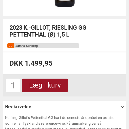
2023 K.-GILLOT, RIESLING GG
PETTENTHAL (Ø) 1,5 L
James Suckling
DKK 1.499,95
Læg i kurv
Beskrivelse
Kühling-Gillot's Pettenthal GG har i de seneste år opnået en position
som en af Tyskland's reference-vine. Få vinmarker giver så