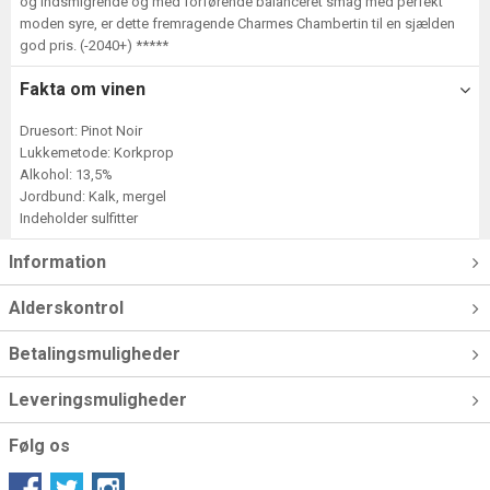
og indsmigrende og med forførende balanceret smag med perfekt
moden syre, er dette fremragende Charmes Chambertin til en sjælden
god pris. (-2040+) *****
Fakta om vinen
Druesort: Pinot Noir
Lukkemetode: Korkprop
Alkohol: 13,5%
Jordbund: Kalk, mergel
Indeholder sulfitter
Information
Alderskontrol
Betalingsmuligheder
Leveringsmuligheder
Følg os