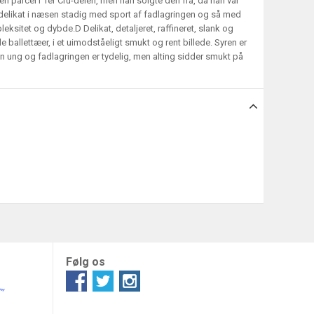
 parcel i 1er Cru-delen, men han solgte den fra, da han var
g delikat i næsen stadig med sport af fadlagringen og så med
sitet og dybde.D Delikat, detaljeret, raffineret, slank og
allettæer, i et uimodståeligt smukt og rent billede. Syren er
 ung og fadlagringen er tydelig, men alting sidder smukt på
Følg os