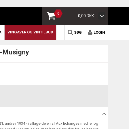
0
0,00 DKK
A
VINGAVER OG VINTILBUD
SØG
LOGIN
e-Musigny
921, andre i 1934 - i village-delen af Aux Echanges med ler og