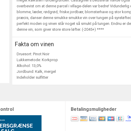
meget kalksten i undergrunden. Castagnier's bedstefar havde også en
overbevist om at denne parcel i village-delen var bedre! Vidunderli
blomme, læder, rødgrød, friske jordbær, blomsterhave og stor komplek
præcis, danser denne smukke smukke vin over tungen på syreløftede b
perfekt moden og vinen står noget så smukt på tungen. Endnu er den
denne vin, som giver store store løfter. (-2045+) ****
Fakta om vinen
Druesort: Pinot Noir
Lukkemetode: Korkprop
Alkohol: 13,0%
Jordbund: Kalk, mergel
Indeholder sulfitter
ontrol
Betalingsmuligheder