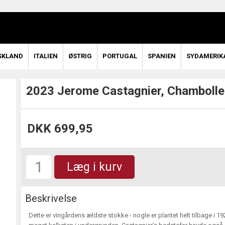
SKLAND
ITALIEN
ØSTRIG
PORTUGAL
SPANIEN
SYDAMERIK
2023 Jerome Castagnier, Chamboll
DKK 699,95
Læg i kurv
Beskrivelse
Dette er vingårdens ældste stokke - nogle er plantet helt tilbage i 1