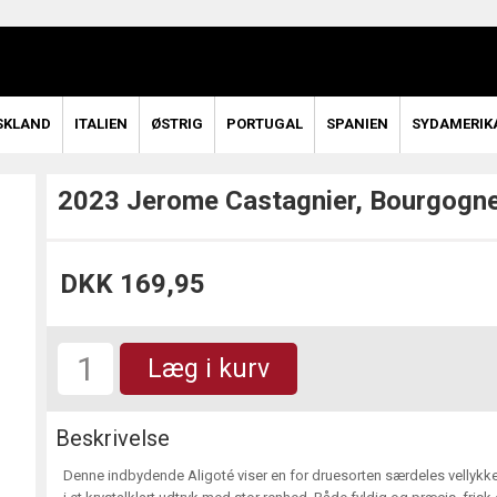
SKLAND
ITALIEN
ØSTRIG
PORTUGAL
SPANIEN
SYDAMERIK
2023 Jerome Castagnier, Bourgogne
DKK 169,95
Læg i kurv
Beskrivelse
Denne indbydende Aligoté viser en for druesorten særdeles vellykket