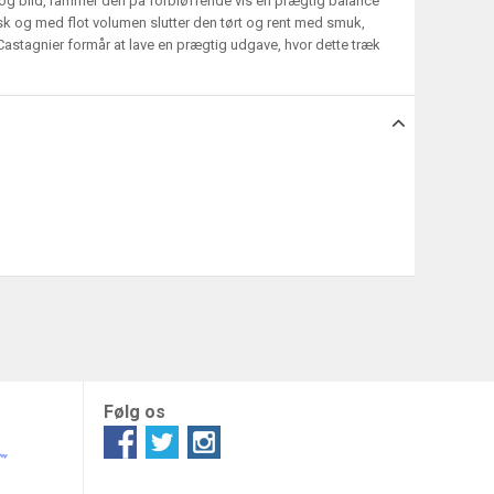
sk og blid, rammer den på forbløffende vis en prægtig balance
k og med flot volumen slutter den tørt og rent med smuk,
 Castagnier formår at lave en prægtig udgave, hvor dette træk
Følg os