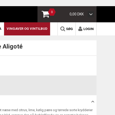
0
0,00 DKK
A
VINGAVER OG VINTILBUD
SØG
LOGIN
 Aligoté
 næse med citrus, lime, kølig pære og tørrede sorte krydderier