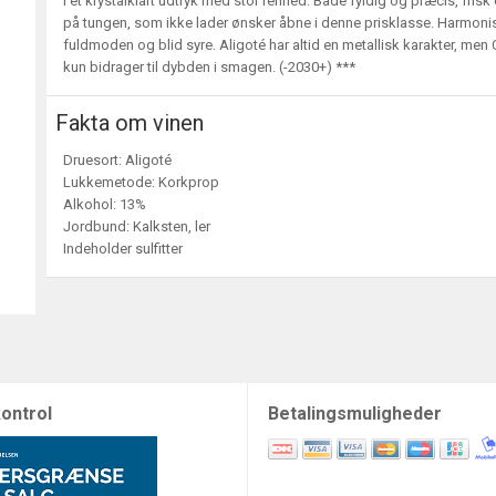
i et krystalklart udtryk med stor renhed. Både fyldig og præcis, fri
på tungen, som ikke lader ønsker åbne i denne prisklasse. Harmonis
fuldmoden og blid syre. Aligoté har altid en metallisk karakter, men
kun bidrager til dybden i smagen. (-2030+) ***
Fakta om vinen
Druesort: Aligoté
Lukkemetode: Korkprop
Alkohol: 13%
Jordbund: Kalksten, ler
Indeholder sulfitter
ontrol
Betalingsmuligheder