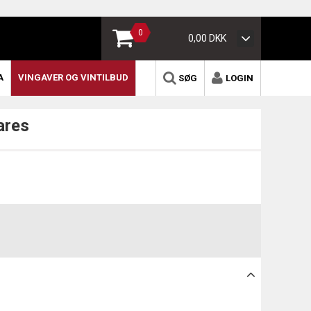
0
0,00 DKK
A
VINGAVER OG VINTILBUD
SØG
LOGIN
ares