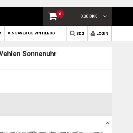
0
0,00 DKK
A
VINGAVER OG VINTILBUD
SØG
LOGIN
Wehlen Sonnenuhr
 stammer fra en højtliggende vindblæst parcel og er sammen