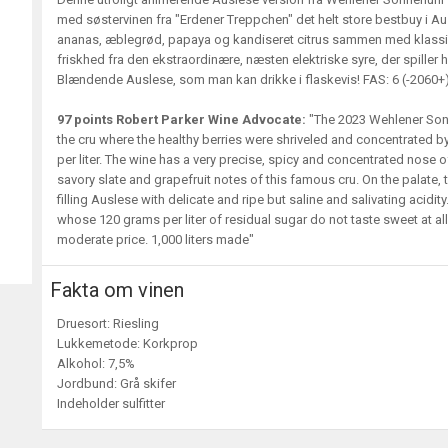
med søstervinen fra "Erdener Treppchen" det helt store bestbuy i A
ananas, æblegrød, papaya og kandiseret citrus sammen med klassisk
friskhed fra den ekstraordinære, næsten elektriske syre, der spiller
Blændende Auslese, som man kan drikke i flaskevis! FAS: 6 (-2060+
97 points Robert Parker Wine Advocate:
"The 2023 Wehlener Sonne
the cru where the healthy berries were shriveled and concentrated by
per liter. The wine has a very precise, spicy and concentrated nose 
savory slate and grapefruit notes of this famous cru. On the palate, 
filling Auslese with delicate and ripe but saline and salivating acidity.
whose 120 grams per liter of residual sugar do not taste sweet at all 
moderate price. 1,000 liters made"
Fakta om vinen
Druesort: Riesling
Lukkemetode: Korkprop
Alkohol: 7,5%
Jordbund: Grå skifer
Indeholder sulfitter