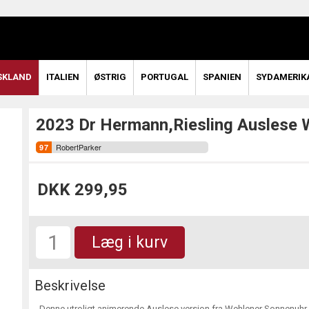
SKLAND
ITALIEN
ØSTRIG
PORTUGAL
SPANIEN
SYDAMERIK
2023 Dr Hermann,Riesling Auslese 
RobertParker
DKK 299,95
Læg i kurv
Beskrivelse
Denne utroligt animerende Auslese version fra Wehlener Sonnenuhr