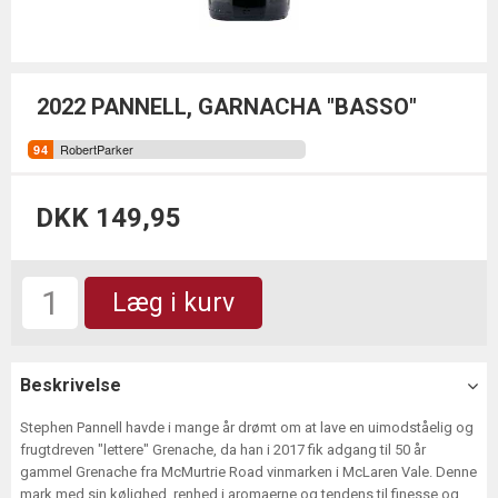
2022 PANNELL, GARNACHA "BASSO"
RobertParker
DKK 149,95
Læg i kurv
Beskrivelse
Stephen Pannell havde i mange år drømt om at lave en uimodståelig og
frugtdreven "lettere" Grenache, da han i 2017 fik adgang til 50 år
gammel Grenache fra McMurtrie Road vinmarken i McLaren Vale. Denne
mark med sin kølighed, renhed i aromaerne og tendens til finesse og