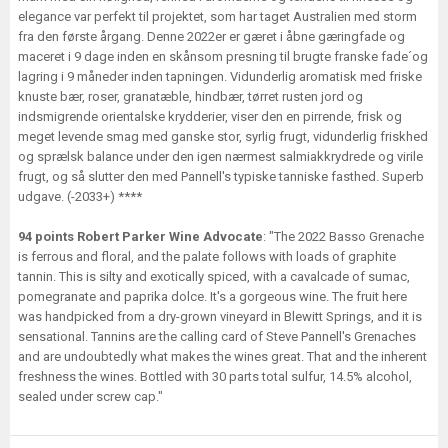
elegance var perfekt til projektet, som har taget Australien med storm
fra den første årgang. Denne 2022er er gæret i åbne gæringfade og
maceret i 9 dage inden en skånsom presning til brugte franske fade´og
lagring i 9 måneder inden tapningen. Vidunderlig aromatisk med friske
knuste bær, roser, granatæble, hindbær, tørret rusten jord og
indsmigrende orientalske krydderier, viser den en pirrende, frisk og
meget levende smag med ganske stor, syrlig frugt, vidunderlig friskhed
og sprælsk balance under den igen nærmest salmiakkrydrede og virile
frugt, og så slutter den med Pannell's typiske tanniske fasthed. Superb
udgave. (-2033+) ****
94 points Robert Parker Wine Advocate
: "The 2022 Basso Grenache
is ferrous and floral, and the palate follows with loads of graphite
tannin. This is silty and exotically spiced, with a cavalcade of sumac,
pomegranate and paprika dolce. It's a gorgeous wine. The fruit here
was handpicked from a dry-grown vineyard in Blewitt Springs, and it is
sensational. Tannins are the calling card of Steve Pannell's Grenaches
and are undoubtedly what makes the wines great. That and the inherent
freshness the wines. Bottled with 30 parts total sulfur, 14.5% alcohol,
sealed under screw cap."