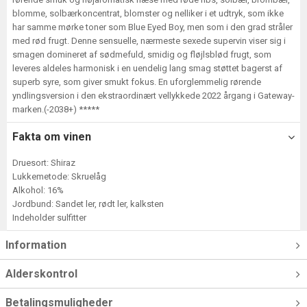
blomme, solbærkoncentrat, blomster og nelliker i et udtryk, som ikke
har samme mørke toner som Blue Eyed Boy, men som i den grad stråler
med rød frugt. Denne sensuelle, nærmeste sexede supervin viser sig i
smagen domineret af sødmefuld, smidig og fløjlsblød frugt, som
leveres aldeles harmonisk i en uendelig lang smag støttet bagerst af
superb syre, som giver smukt fokus. En uforglemmelig rørende
yndlingsversion i den ekstraordinært vellykkede 2022 årgang i Gateway-
marken.(-2038+) *****
Fakta om vinen
Druesort: Shiraz
Lukkemetode: Skruelåg
Alkohol: 16%
Jordbund: Sandet ler, rødt ler, kalksten
Indeholder sulfitter
Information
Alderskontrol
Betalingsmuligheder