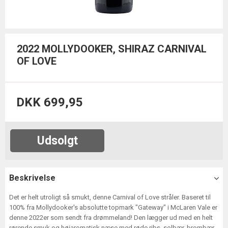
2022 MOLLYDOOKER, SHIRAZ CARNIVAL
OF LOVE
DKK 699,95
Udsolgt
Beskrivelse
Det er helt utroligt så smukt, denne Carnival of Love stråler. Baseret til
100% fra Mollydooker's absolutte topmark "Gateway" i McLaren Vale er
denne 2022er som sendt fra drømmeland! Den lægger ud med en helt
rørende smuk og højaromatisk næse med røde ribs, solbær, brombær,