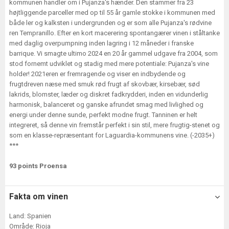
kommunen handler om i Pujanza's hænder. Den stammer fra 23
højtliggende parceller med op til 55 år gamle stokke i kommunen med
både ler og kalksten i undergrunden og er som alle Pujanza's rødvine
ren Tempranillo. Efter en kort macerering spontangærer vinen i ståltanke
med daglig overpumpning inden lagring i 12 måneder i franske
barrique. Vi smagte ultimo 2024 en 20 år gammel udgave fra 2004, som
stod fornemt udviklet og stadig med mere potentiale: Pujanza's vine
holder! 2021eren er fremragende og viser en indbydende og
frugtdreven næse med smuk rød frugt af skovbær, kirsebær, sød
lakrids, blomster, læder og diskret fadkrydderi, inden en vidunderlig
harmonisk, balanceret og ganske afrundet smag med livlighed og
energi under denne sunde, perfekt modne frugt. Tanninen er helt
integreret, så denne vin fremstår perfekt i sin stil, mere frugtig-stenet og
som en klasse-repræsentant for Laguardia-kommunens vine. (-2035+)
***
93 points Proensa
Fakta om vinen
Land: Spanien
Område: Rioja