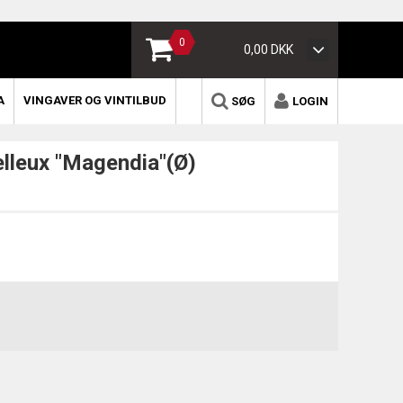
0
0,00 DKK
A
VINGAVER OG VINTILBUD
SØG
LOGIN
leux "Magendia"(Ø)