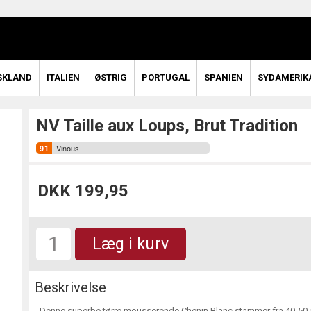
SKLAND
ITALIEN
ØSTRIG
PORTUGAL
SPANIEN
SYDAMERIK
NV Taille aux Loups, Brut Tradition
Vinous
DKK 199,95
Læg i kurv
Beskrivelse
Denne superbe tørre mousserende Chenin Blanc stammer fra 40-50 