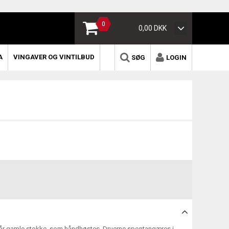
0
0,00 DKK
A
VINGAVER OG VINTILBUD
SØG
LOGIN
år gamle stokke, som håndhøstes. Druerne spontangæres i