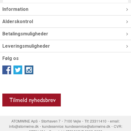
Information
Alderskontrol
Betalingsmuligheder
Leveringsmuligheder
Følg os
ATOMWINE ApS・Storhaven 7・7100 Vejle・Tlf: 23311410・email:
info@atomwine.dk・kundeservice: kundeservice@atomwine.dk・CVR: