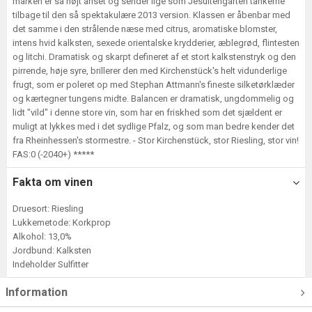
marken er så højt anset og sender lige som Jesuitengarten tankerne
tilbage til den så spektakulære 2013 version. Klassen er åbenbar med
det samme i den strålende næse med citrus, aromatiske blomster,
intens hvid kalksten, sexede orientalske krydderier, æblegrød, flintesten
og litchi. Dramatisk og skarpt defineret af et stort kalkstenstryk og den
pirrende, høje syre, brillerer den med Kirchenstück's helt vidunderlige
frugt, som er poleret op med Stephan Attmann's fineste silketørklæder
og kærtegner tungens midte. Balancen er dramatisk, ungdommelig og
lidt "vild" i denne store vin, som har en friskhed som det sjældent er
muligt at lykkes med i det sydlige Pfalz, og som man bedre kender det
fra Rheinhessen's stormestre. - Stor Kirchenstück, stor Riesling, stor vin!
FAS:0 (-2040+) *****
Fakta om vinen
Druesort: Riesling
Lukkemetode: Korkprop
Alkohol: 13,0%
Jordbund: Kalksten
Indeholder Sulfitter
Information