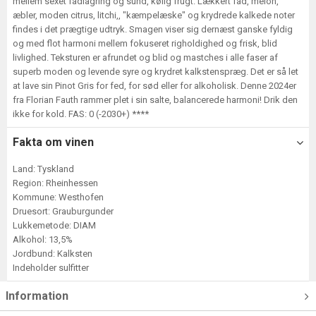
mellem sexet fadlagring og sund, kølig frugt. Lækkert fad, melon,
æbler, moden citrus, litchi,, "kæmpelæske" og krydrede kalkede noter
findes i det prægtige udtryk. Smagen viser sig dernæst ganske fyldig
og med flot harmoni mellem fokuseret righoldighed og frisk, blid
livlighed. Teksturen er afrundet og blid og mastches i alle faser af
superb moden og levende syre og krydret kalkstenspræg. Det er så let
at lave sin Pinot Gris for fed, for sød eller for alkoholisk. Denne 2024er
fra Florian Fauth rammer plet i sin salte, balancerede harmoni! Drik den
ikke for kold. FAS: 0 (-2030+) ****
Fakta om vinen
Land: Tyskland
Region: Rheinhessen
Kommune: Westhofen
Druesort: Grauburgunder
Lukkemetode: DIAM
Alkohol: 13,5%
Jordbund: Kalksten
Indeholder sulfitter
Information