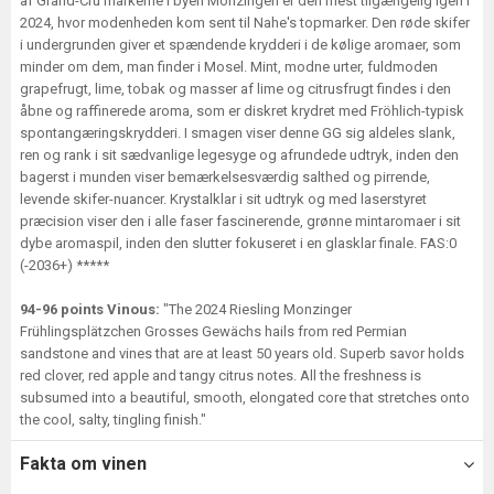
af Grand-Cru markerne i byen Monzingen er den mest tilgængelig igen i
2024, hvor modenheden kom sent til Nahe's topmarker. Den røde skifer
i undergrunden giver et spændende krydderi i de kølige aromaer, som
minder om dem, man finder i Mosel. Mint, modne urter, fuldmoden
grapefrugt, lime, tobak og masser af lime og citrusfrugt findes i den
åbne og raffinerede aroma, som er diskret krydret med Fröhlich-typisk
spontangæringskrydderi. I smagen viser denne GG sig aldeles slank,
ren og rank i sit sædvanlige legesyge og afrundede udtryk, inden den
bagerst i munden viser bemærkelsesværdig salthed og pirrende,
levende skifer-nuancer. Krystalklar i sit udtryk og med laserstyret
præcision viser den i alle faser fascinerende, grønne mintaromaer i sit
dybe aromaspil, inden den slutter fokuseret i en glasklar finale. FAS:0
(-2036+) *****
94-96 points Vinous:
"The 2024 Riesling Monzinger
Frühlingsplätzchen Grosses Gewächs hails from red Permian
sandstone and vines that are at least 50 years old. Superb savor holds
red clover, red apple and tangy citrus notes. All the freshness is
subsumed into a beautiful, smooth, elongated core that stretches onto
the cool, salty, tingling finish."
Fakta om vinen