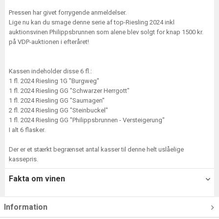
Pressen har givet forrygende anmeldelser.
Lige nu kan du smage denne serie af top-Riesling 2024 inkl
auktionsvinen Philippsbrunnen som alene blev solgt for knap 1500 kr.
på VDP-auktionen i efteråret!
Kassen indeholder disse 6 fl.:
1 fl. 2024 Riesling 1G "Burgweg"
1 fl. 2024 Riesling GG "Schwarzer Herrgott"
1 fl. 2024 Riesling GG "Saumagen"
2 fl. 2024 Riesling GG "Steinbuckel"
1 fl. 2024 Riesling GG "Philippsbrunnen - Versteigerung"
I alt 6 flasker.
Der er et stærkt begrænset antal kasser til denne helt uslåelige
kassepris.
Fakta om vinen
Information