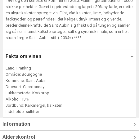
1994 og den seneste er kommet til i 2020. Plantningstætheden er 10000
stokke per hektar. Gæret i egetræsfade og lagret i 20% ny fade, er dette
en uhyre kalkstenspræget vin. Flint, våd kalksten, lime, indbydende
fadkrydderi og pære findes i det kølige udtryk. Intens og givende,
breder denne kraftfulde Saint Aubin sig friskt ud på tungen og samler
sig så i en intenst kalkstenpræget, salt og syrefrisk finale, som er helt
stram i ægte Saint-Aubin-stil. (-2034+) ****
Fakta om vinen
Land; Frankrig
Område: Bourgogne
Kommune: Saint-Aubin
Druesort: Chardonnay
Lukkemetode: Korkprop
Alkohol: 13%
Jordbund: Kalkmergel, kalksten
Indeholder sulfitter
Information
Alderskontrol