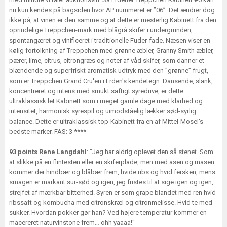
nu kun kendes på bagsiden hvor AP nummeret er ”06”. Det ændrer dog
ikke på, at vinen er den samme og at dette er mesterlig Kabinett fra den
oprindelige Treppchen-mark med blågrå skifer i undergrunden,
spontangæret og vinificeret i traditionelle Fuder-fade. Næsen viser en
kølig fortolkning af Treppchen med grønne æbler, Granny Smith æbler,
pærer, lime, citrus, citrongræs og noter af våd skifer, som danner et
blændende og superfriskt aromatisk udtryk med den ”grønne” frugt,
som er Treppchen Grand Cru'en i Erden's kendetegn. Dansende, slank,
koncentreret og intens med smukt saftigt syredrive, er dette
ultraklassisk let Kabinett som i meget gamle dage med klarhed og
intensitet, harmonisk syrespil og uimodståelig lækker sød-syrlig
balance. Dette er ultraklassisk top-Kabinett fra en af Mittel-Mosel's
bedste marker. FAS: 3 ****
93 points Rene Langdahl
: "Jeg har aldrig oplevet den så stenet. Som
at slikke på en flintesten eller en skiferplade, men med asen og masen
kommer der hindbær og blåbær frem, hvide ribs og hvid fersken, mens
smagen er markant sur-sød og igen, jeg fristes til at sige igen og igen,
strejfet af mærkbar bitterhed. Syren er som grape blandet med ren hvid
ribssaft og kombucha med citronskræl og citronmelisse. Hvid te med
sukker. Hvordan pokker gør han? Ved højere temperatur kommer en
macereret naturvinstone frem… ohh yaaaa!"