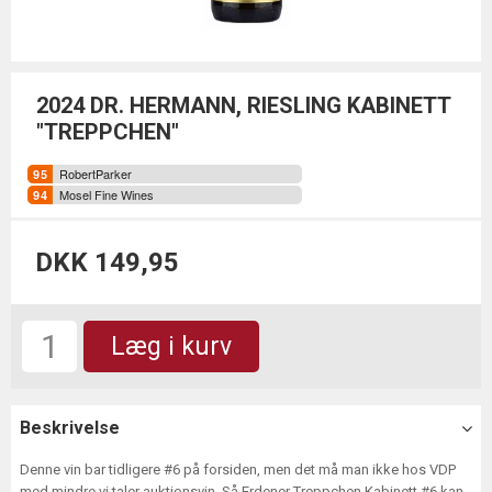
2024 DR. HERMANN, RIESLING KABINETT
"TREPPCHEN"
RobertParker
Mosel Fine Wines
DKK 149,95
Læg i kurv
Beskrivelse
Denne vin bar tidligere #6 på forsiden, men det må man ikke hos VDP
med mindre vi taler auktionsvin. Så Erdener Treppchen Kabinett #6 kan