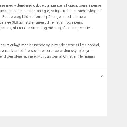
æse med vidunderlig dybde og nuancer af citrus, pære, intense
 I smagen er denne stort anlagte, saftige Kabinett både fyldig og
. Rundere og blidere forrest på tungen med lidt mere
syre (8,8 g/l) styrer vinen ud i en stram og intenst
 intens, slutter den stramt og bider sig fast i tungen. Helt
 niveauet er lagt med brusende og pirrende næse af lime cordial,
verraskende bitterstof, der balancerer den skyhøje syre -
end den plejer at være. Muligvis den af Christian Hermanns