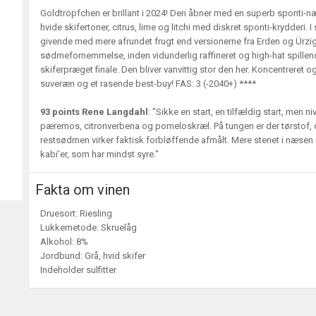
Goldtröpfchen er brillant i 2024! Den åbner med en superb sponti-n
hvide skifertoner, citrus, lime og litchi med diskret sponti-krydderi.
givende med mere afrundet frugt end versionerne fra Erden og Ürzig
sødmefornemmelse, inden vidunderlig raffineret og high-hat spillende 
skiferpræget finale. Den bliver vanvittig stor den her. Koncentreret og
suveræn og et rasende best-buy! FAS: 3 (-2040+) ****
93 points Rene Langdahl
: "Sikke en start, en tilfældig start, men
pæremos, citronverbena og pomeloskræl. På tungen er der tørstof, o
restsødmen virker faktisk forbløffende afmålt. Mere stenet i næsen 
kabi’er, som har mindst syre."
Fakta om vinen
Druesort: Riesling
Lukkemetode: Skruelåg
Alkohol: 8%
Jordbund: Grå, hvid skifer
Indeholder sulfitter