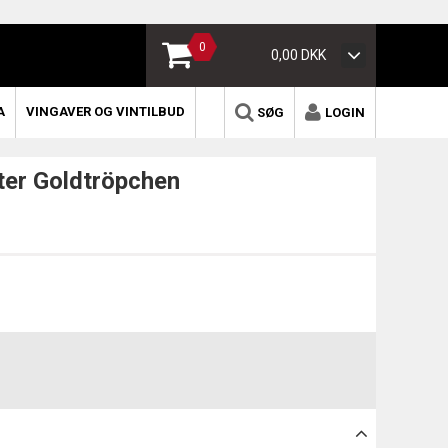
0
0,00 DKK
A
VINGAVER OG VINTILBUD
SØG
LOGIN
ter Goldtröpchen