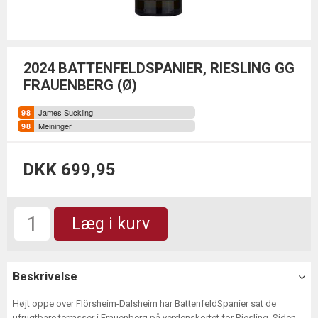
2024 BATTENFELDSPANIER, RIESLING GG
FRAUENBERG (Ø)
James Suckling
Meininger
DKK 699,95
Læg i kurv
Beskrivelse
Højt oppe over Flörsheim-Dalsheim har BattenfeldSpanier sat de
ufrugtbare terrasser i Frauenberg på verdenskortet for Riesling. Siden