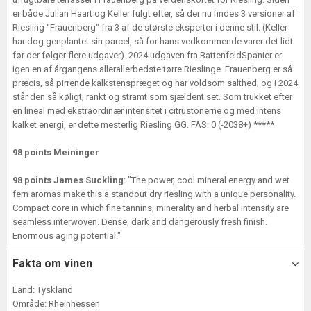
er både Julian Haart og Keller fulgt efter, så der nu findes 3 versioner af
Riesling "Frauenberg" fra 3 af de største eksperter i denne stil. (Keller
har dog genplantet sin parcel, så for hans vedkommende varer det lidt
før der følger flere udgaver). 2024 udgaven fra BattenfeldSpanier er
igen en af årgangens allerallerbedste tørre Rieslinge. Frauenberg er så
præcis, så pirrende kalkstenspræget og har voldsom salthed, og i 2024
står den så køligt, rankt og stramt som sjældent set. Som trukket efter
en lineal med ekstraordinær intensitet i citrustonerne og med intens
kalket energi, er dette mesterlig Riesling GG. FAS: 0 (-2038+) *****
98 points Meininger
98 points James Suckling
: "The power, cool mineral energy and wet
fern aromas make this a standout dry riesling with a unique personality.
Compact core in which fine tannins, minerality and herbal intensity are
seamless interwoven. Dense, dark and dangerously fresh finish.
Enormous aging potential."
Fakta om vinen
Land: Tyskland
Område: Rheinhessen