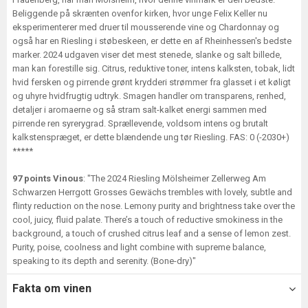
Beliggende på skrænten ovenfor kirken, hvor unge Felix Keller nu
eksperimenterer med druer til mousserende vine og Chardonnay og
også har en Riesling i støbeskeen, er dette en af Rheinhessen's bedste
marker. 2024 udgaven viser det mest stenede, slanke og salt billede,
man kan forestille sig. Citrus, reduktive toner, intens kalksten, tobak, lidt
hvid fersken og pirrende grønt krydderi strømmer fra glasset i et køligt
og uhyre hvidfrugtig udtryk. Smagen handler om transparens, renhed,
detaljer i aromaerne og så stram salt-kalket energi sammen med
pirrende ren syrerygrad. Sprællevende, voldsom intens og brutalt
kalkstenspræget, er dette blændende ung tør Riesling. FAS: 0 (-2030+)
*****
97 points Vinous
: "The 2024 Riesling Mölsheimer Zellerweg Am
Schwarzen Herrgott Grosses Gewächs trembles with lovely, subtle and
flinty reduction on the nose. Lemony purity and brightness take over the
cool, juicy, fluid palate. There’s a touch of reductive smokiness in the
background, a touch of crushed citrus leaf and a sense of lemon zest.
Purity, poise, coolness and light combine with supreme balance,
speaking to its depth and serenity. (Bone-dry)"
Fakta om vinen