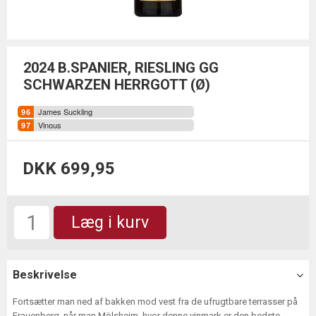
2024 B.SPANIER, RIESLING GG
SCHWARZEN HERRGOTT (Ø)
James Suckling
Vinous
DKK 699,95
Læg i kurv
Beskrivelse
Fortsætter man ned af bakken mod vest fra de ufrugtbare terrasser på
Frauenberg, når man Mölsheim, hvor denne vinmark er den bedste.