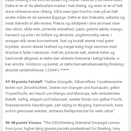
Dette er en af de allerbedste marker i hele Østrig, og vinen er en af helt
store reference-vine i Østrig. 2024 viser igen hvorfor, men på en helt
anden måde en de seneste årgange. Dette er den friskeste, salteste og
mest stenede af alle vinene. Præcis og detaljeret i sine aromaer viser
den citron, våde sten, pirrende stenethed, pære, grønne æbler, mango,
havvand og urter i en brillant og ulmende, ungdommelig næse. I
smagen står vinen koncentreret, fast og brutalt stenet med grønt
krydderi, enorm stenet fasthed og meget kølig frugt sammen med
Wachau's fylde i teksturen. Helt tør, pirrende salt, diskret bitter og
harmonisk alligevel, er dette den vildeste Steinertal i køligt billede, vi
kan erindre. Voldsom og kantet, er dette bemærkelsesværdig Riesling i
absolut verdensklasse. (-2044+) *****
97-99 points Falstaff
: "Helles Grüngelb, Silberreflexe. Facettenreiche
Noten von Zitrusfrüchten, Zesten von Orangen und Kumquats, gelbe
Tropenfrucht, ein Hauch von Mango und Maracuja, sehr einladendes
Bukett. Saftig, elegant und balanciert, wieder Noten von gelber Frucht,
finessenreicher Säurebogen, zart salzig im Abgang, harmonisch, kann
sofort genossen werden, sicheres Reifepotenzial für viele Jahre."
96-98 points Vinous
: "The 2024 Riesling Steinertal Smaragd comes
from poor, higher-lying gneiss parcels predestined for Riesling. Very