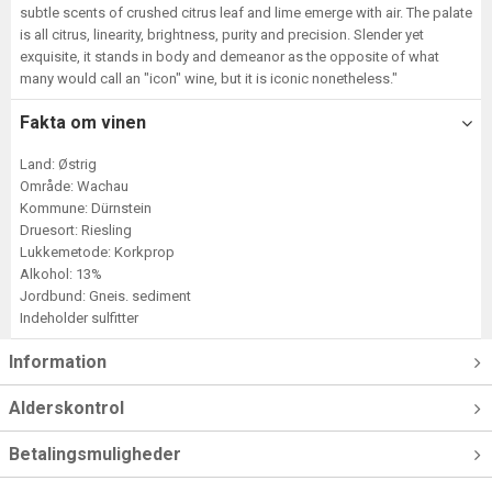
subtle scents of crushed citrus leaf and lime emerge with air. The palate
is all citrus, linearity, brightness, purity and precision. Slender yet
exquisite, it stands in body and demeanor as the opposite of what
many would call an "icon" wine, but it is iconic nonetheless."
Fakta om vinen
Land: Østrig
Område: Wachau
Kommune: Dürnstein
Druesort: Riesling
Lukkemetode: Korkprop
Alkohol: 13%
Jordbund: Gneis. sediment
Indeholder sulfitter
Information
Alderskontrol
Betalingsmuligheder