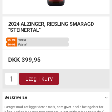
2024 ALZINGER, RIESLING SMARAGD
"STEINERTAL"
Vinous
Falstaff
DKK 399,95
Læg i kurv
Beskrivelse
Længst mod øst ligger denne mark, som giver ideelle betingelser for
både Riesling (i de øvre terrasser) og Grüner Veltliner (i de nedre dele).