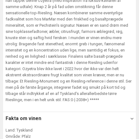
han tappet denne Ozyetra (med inspiration fra luksus-kaviaren af
samme udtale). Knap 2 år på fad uden omstikning får denne
sensationelle top-Riesling. Næsen kombinerer samme eventyrlige
fadkvalitet som hos MarMar med den friskhed og basaltprægede
mineralitet, som er Pechstein's signatur. Næsen er en sand drøm med
sine topklassefadtoner, æbler, citrusfrugt, farmors æblegrød, røg,
knuste sten og saftig hvid fersken. I munden er vinen endnu mere
utrolig: Bragende fast stenethed, enormt greb i tungen, fænomenal
intensitet og en koncentration uden lige, men samtidig et fokus, en
renhed og en livlighed i særklasse. Finalens salte basalt-prægede
karakter er intet mindre end fantastisk i denne Riesling udenfor
kategori. Ozyetra blev ikke lavet i 2022 hvor der ikke var den helt
ekstremt ekstraordinære frugt kvalitet som vinen kræver, men er nu
tilbage: Et Riesling-Monument og en Riesling-reference i denne stil. Ser
men på de første årgange, integrerer fadet sig smukt på kort tid og
tilbage står indtrykket af en af Tyskland's allerallerbedste tørre
Rieslinge, men i en helt unik stil. FAS:0 (-2038+) *****
Fakta om vinen
Land: Tyskland
Område: Pfalz