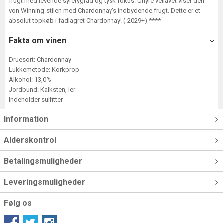
frugt med levende syrerygrad og tysk fokus. Uhyre vellavet viser den
von Winning-stilen med Chardonnay's indbydende frugt. Dette er et
absolut topkøb i fadlagret Chardonnay! (-2029+) ****
Fakta om vinen
Druesort: Chardonnay
Lukkemetode: Korkprop
Alkohol: 13,0%
Jordbund: Kalksten, ler
Indeholder sulfitter
Information
Alderskontrol
Betalingsmuligheder
Leveringsmuligheder
Følg os