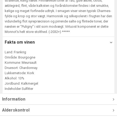
strålende, kølig næse. Fintvævede toner af fad, gule æbler, citrus,
æblegrød, flint, våde kalksten og forårsblomster findes i det smukke,
kølige og meget forfinede udtryk. I smagen viser vinen typisk Charmes-
fylde og krop og stor vægt. Harmonisk og silkepoleret i frugten har den
vidunderlig flot syrepræcision og pirrende salte og flintede toner, der
næsten er "Puligny" i stil som modvægt. Virtuost komponeret er dette
Monnot's helt store stolthed. (-2032+) *****
Fakta om vinen
Land: Frankrig
Område: Bourgogne
Kommune: Meursault
Druesort: Chardonnay.
Lukkemetode: Kork
Alkohol: 13%
Jordbund: Kalkmergel
Indeholder Sulfitter
Information
Alderskontrol