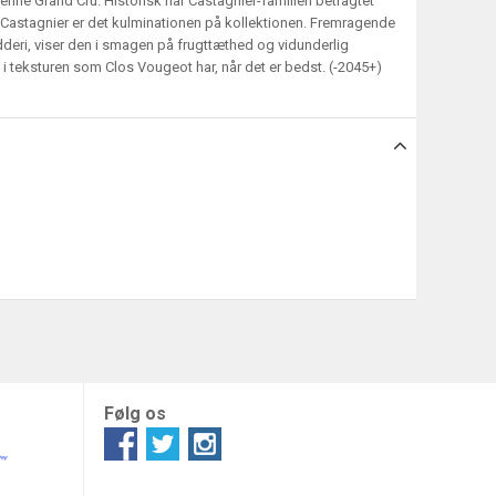
enne Grand Cru. Historisk har Castagnier-familien betragtet
 Castagnier er det kulminationen på kollektionen. Fremragende
deri, viser den i smagen på frugttæthed og vidunderlig
 i teksturen som Clos Vougeot har, når det er bedst. (-2045+)
Følg os