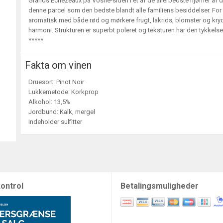
Grands Echezeaux på Vosne-siden i et af de allerbedste hjørner af d
denne parcel som den bedste blandt alle familiens besiddelser. For
aromatisk med både rød og mørkere frugt, lakrids, blomster og kryd
harmoni. Strukturen er superbt poleret og teksturen har den tykkelse
*****
Fakta om vinen
Druesort: Pinot Noir
Lukkemetode: Korkprop
Alkohol: 13,5%
Jordbund: Kalk, mergel
Indeholder sulfitter
ontrol
Betalingsmuligheder