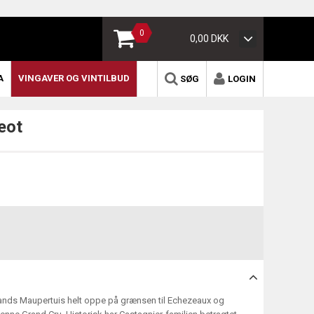
0
0,00 DKK
A
VINGAVER OG VINTILBUD
SØG
LOGIN
eot
Grands Maupertuis helt oppe på grænsen til Echezeaux og