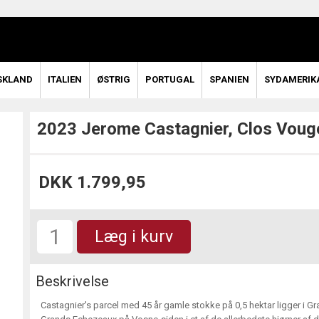
SKLAND
ITALIEN
ØSTRIG
PORTUGAL
SPANIEN
SYDAMERIK
2023 Jerome Castagnier, Clos Voug
DKK 1.799,95
Læg i kurv
Beskrivelse
Castagnier's parcel med 45 år gamle stokke på 0,5 hektar ligger i 