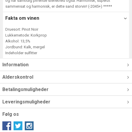
og har samtidig pirrende stenethed også. Harmonisk, superbt
sammensat og harmonisk, er dette sand storvin! (-2045+) *****
Fakta om vinen
Druesort: Pinot Noir
Lukkemetode: Korkprop
Alkohol: 13,5%
Jordbund: Kalk, mergel
Indeholder sulfitter
Information
Alderskontrol
Betalingsmuligheder
Leveringsmuligheder
Følg os