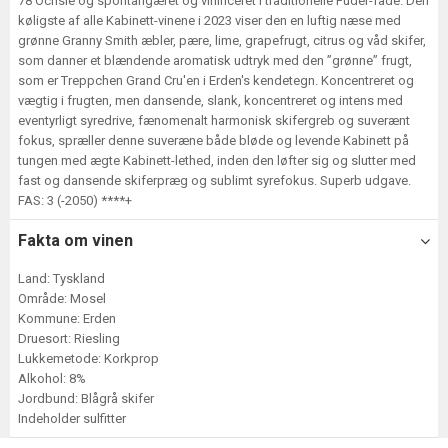
78 Öchsle og spontangæret og vinificeret i traditionelle Fuder-fade. Den
køligste af alle Kabinett-vinene i 2023 viser den en luftig næse med
grønne Granny Smith æbler, pære, lime, grapefrugt, citrus og våd skifer,
som danner et blændende aromatisk udtryk med den ”grønne” frugt,
som er Treppchen Grand Cru'en i Erden's kendetegn. Koncentreret og
vægtig i frugten, men dansende, slank, koncentreret og intens med
eventyrligt syredrive, fænomenalt harmonisk skifergreb og suverænt
fokus, spræller denne suveræne både bløde og levende Kabinett på
tungen med ægte Kabinett-lethed, inden den løfter sig og slutter med
fast og dansende skiferpræg og sublimt syrefokus. Superb udgave.
FAS: 3 (-2050) ****+
Fakta om vinen
Land: Tyskland
Område: Mosel
Kommune: Erden
Druesort: Riesling
Lukkemetode: Korkprop
Alkohol: 8%
Jordbund: Blågrå skifer
Indeholder sulfitter