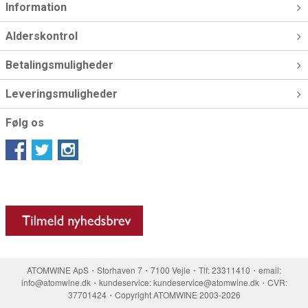
Information
Alderskontrol
Betalingsmuligheder
Leveringsmuligheder
Følg os
ATOMWINE ApS・Storhaven 7・7100 Vejle・Tlf: 23311410・email:
info@atomwine.dk・kundeservice: kundeservice@atomwine.dk・CVR:
37701424・Copyright ATOMWINE 2003-2026